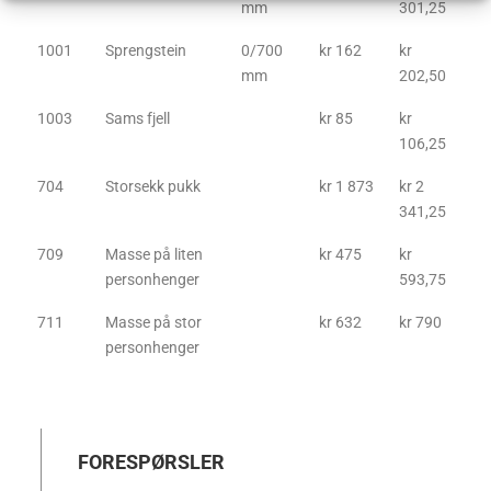
mm
301,25
1001
Sprengstein
0/700
kr 162
kr
mm
202,50
1003
Sams fjell
kr 85
kr
106,25
704
Storsekk pukk
kr 1 873
kr 2
341,25
709
Masse på liten
kr 475
kr
personhenger
593,75
711
Masse på stor
kr 632
kr 790
personhenger
FORESPØRSLER