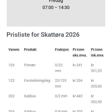
Fredag
07:00 – 14:30
Prisliste for Skattøra 2026
Varenr.
Produkt
Fraksjon
Pr.tonn
Pr.tonn
eks.mva.
ink.mva
103
Primær
0/22
kr 241
kr
mm
301,25
122
Forsterkningslag
22/125
kr 204
kr
mm
255,00
202
Subbus
0/2 mm
kr 442
kr
552,50
204
Subbus
0/8 mm
kr 203
kr