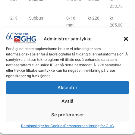
253,75
213
Subbus
0/16
kr 228
kr
mm
285,00
218
Bærelag
0/63
kr 258
kr
Administrer samtykke
mm
322,50
For å gi de beste opplevelsene bruker vi teknologier som
informasjonskapsler for å lagre og/eller få tilgang til enhetsinformasjon. Å
222
Pukk
2/6 mm
kr 358
kr
samtykke til disse teknologiene vil tillate oss å behandle data som
447,50
nettleseratferd eller unike ID-er på dette nettstedet. Å ikke samtykke
eller trekke tilbake samtykke kan ha negativ innvirkning på visse
225
Pukk
4/8 mm
kr 358
kr
egenskaper og funksjoner.
447,50
Aksepter
228
Pukk
4/16
kr 284
kr
mm
355,00
Avslå
236
Pukk
8/16
kr 309
kr
Se preferanser
mm
386,25
Retningslinjer for Cookies
Personvernerklæring for GHG
246
Pukk
22/63
kr 241
kr