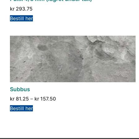
kr
293.75
Bestill her
Subbus
kr
81.25
–
kr
157.50
Bestill her