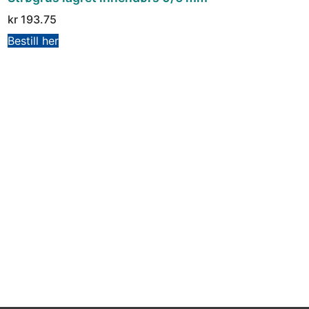
kr
193.75
Bestill her