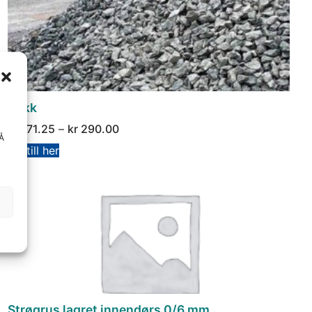
Pukk
kr
171.25
–
kr
290.00
 Å
Bestill her
Strøgrus lagret innendørs 0/6 mm