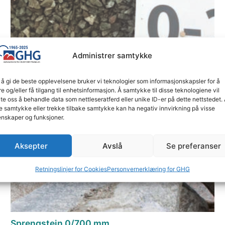
Administrer samtykke
Primær
 å gi de beste opplevelsene bruker vi teknologier som informasjonskapsler for å
re og/eller få tilgang til enhetsinformasjon. Å samtykke til disse teknologiene vil
kr
131.25
late oss å behandle data som nettleseratferd eller unike ID-er på dette nettstedet.
Bestill her
e samtykke eller trekke tilbake samtykke kan ha negativ innvirkning på visse
nskaper og funksjoner.
Aksepter
Avslå
Se preferanser
Retningslinjer for Cookies
Personvernerklæring for GHG
Sprengstein 0/700 mm