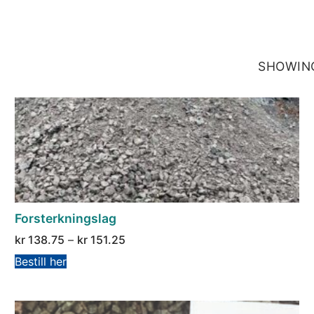
SHOWING
Forsterkningslag
kr
138.75
–
kr
151.25
Bestill her