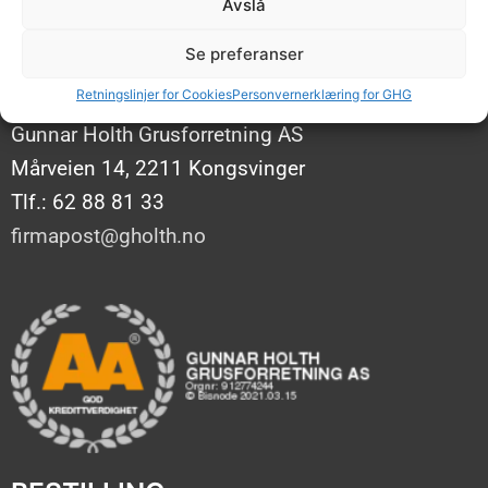
Avslå
Se preferanser
KONTAKT OSS
Retningslinjer for Cookies
Personvernerklæring for GHG
Gunnar Holth Grusforretning AS
Mårveien 14, 2211 Kongsvinger
Tlf.: 62 88 81 33
firmapost@gholth.no