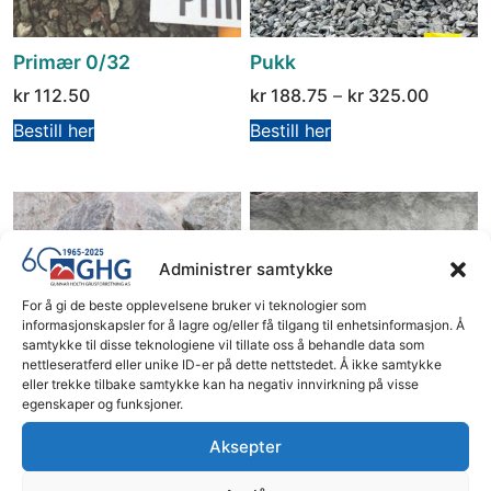
Primær 0/32
Pukk
kr
112.50
kr
188.75
–
kr
325.00
Bestill her
Bestill her
Administrer samtykke
For å gi de beste opplevelsene bruker vi teknologier som
informasjonskapsler for å lagre og/eller få tilgang til enhetsinformasjon. Å
samtykke til disse teknologiene vil tillate oss å behandle data som
nettleseratferd eller unike ID-er på dette nettstedet. Å ikke samtykke
Sprengstein 0/700
Subbus
eller trekke tilbake samtykke kan ha negativ innvirkning på visse
egenskaper og funksjoner.
kr
121.25
kr
121.25
–
kr
143.75
Aksepter
Bestill her
Bestill her