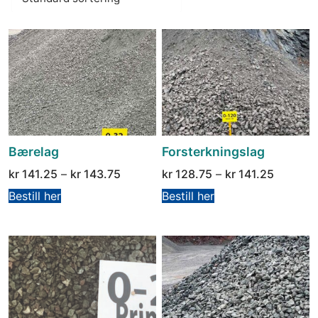
Bærelag
Forsterkningslag
kr
141.25
–
kr
143.75
kr
128.75
–
kr
141.25
Bestill her
Bestill her