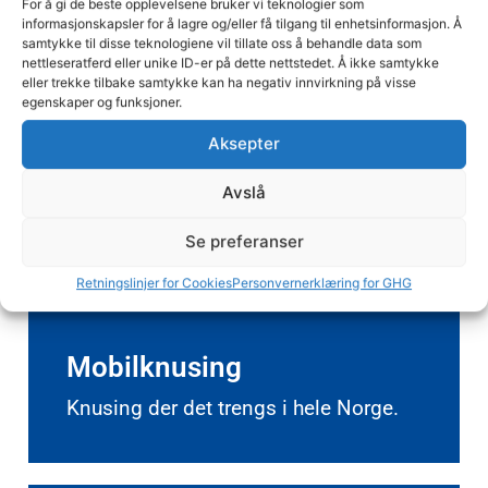
her.
For å gi de beste opplevelsene bruker vi teknologier som
informasjonskapsler for å lagre og/eller få tilgang til enhetsinformasjon. Å
samtykke til disse teknologiene vil tillate oss å behandle data som
nettleseratferd eller unike ID-er på dette nettstedet. Å ikke samtykke
eller trekke tilbake samtykke kan ha negativ innvirkning på visse
egenskaper og funksjoner.
Aksepter
Avslå
Se preferanser
Retningslinjer for Cookies
Personvernerklæring for GHG
Mobilknusing
Knusing der det trengs i hele Norge.