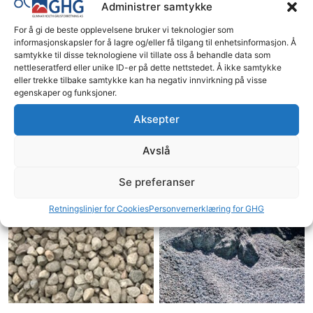
Administrer samtykke
For å gi de beste opplevelsene bruker vi teknologier som
informasjonskapsler for å lagre og/eller få tilgang til enhetsinformasjon. Å
samtykke til disse teknologiene vil tillate oss å behandle data som
nettleseratferd eller unike ID-er på dette nettstedet. Å ikke samtykke
eller trekke tilbake samtykke kan ha negativ innvirkning på visse
egenskaper og funksjoner.
Sams natur
Sprengstein 0/700 mm
Aksepter
kr
121.25
kr
112.50
Avslå
Bestill her
Bestill her
Se preferanser
Retningslinjer for Cookies
Personvernerklæring for GHG