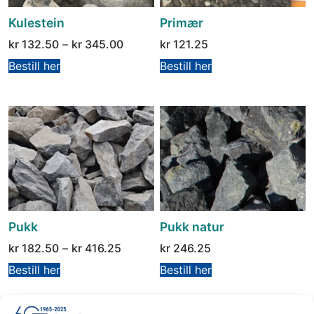
Kulestein
Primær
kr
132.50
–
kr
345.00
kr
121.25
Bestill her
Bestill her
Pukk
Pukk natur
kr
182.50
–
kr
416.25
kr
246.25
Bestill her
Bestill her