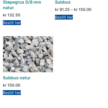
Støpegrus 0/8 mm
Subbus
natur
kr
91.25
–
kr
150.00
kr
132.50
Bestill her
Bestill her
Subbus natur
kr
150.00
Bestill her