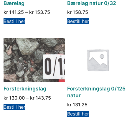
Bærelag
Bærelag natur 0/32
kr
141.25
–
kr
153.75
kr
158.75
Bestill her
Bestill her
Forsterkningslag
Forsterkningslag 0/125
natur
kr
130.00
–
kr
143.75
kr
131.25
Bestill her
Bestill her