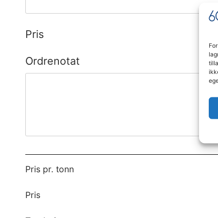
Pris
For
lag
Ordrenotat
til
ikk
ege
Pris pr. tonn
Pris