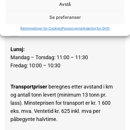
Åpningstider
:
Avslå
Se preferanser
Mandag – Fredag: 07:00 – 15:30
Lørdag/Søndag: Stengt
Retningslinjer for Cookies
Personvernerklæring for GHG
___
Lunsj:
Mandag – Torsdag: 11:00 – 11:30
Fredag: 10:00 – 10:30
Transportpriser
beregnes etter avstand i km
og antall tonn levert (minimum 13 tonn pr.
lass). Minsteprisen for transport er kr. 1 600
eks. mva. Ventetid kr. 625 inkl. mva per
påbegynte halvtime.