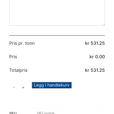
Pris pr. tonn
kr
531.25
Pris
kr
0.00
Totalpris
kr
531.25
Legg i handlekurv
-
+
SKU
247-rygge