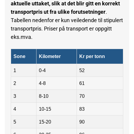
aktuelle uttaket, slik at det blir gitt en korrekt
transportpris ut fra ulike forutsetninger
.
Tabellen nedenfor er kun veiledende til stipulert
transportpris. Priser på transport er oppgitt
eks.mva.
Sone
Kilometer
Kr per tonn
1
0-4
52
2
4-8
61
3
8-10
70
4
10-15
83
5
15-20
90