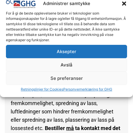
Administrer samtykke
Det beregnes pris på transport for minimum 12
tonn pr. lass.
For å gi de beste opplevelsene bruker vi teknologier som
informasjonskapsler for å lagre og/eller få tilgang til enhetsinformasjon. Å
Sone 1 til og med sone 4, vil det uansett bli
samtykke til disse teknologiene vil tillate oss å behandle data som
nettleseratferd eller unike ID-er på dette nettstedet. Å ikke samtykke
beregnet kr. 1.000,- eks.mva. pr. lass. Fra sone
eller trekke tilbake samtykke kan ha negativ innvirkning på visse
5 vil sonelisten brukes, og beregnes med 12
egenskaper og funksjoner.
tonn per lass.
Aksepter
Ved transport utover tabell, beregnes et tillegg
Avslå
på kr 9,00 pr.km.
Se preferanser
Andre ting som vil bli vurdert i forhold til
Retningslinjer for Cookies
Personvernerklæring for GHG
transportpris, er nedsatt akseltrykk på veg,
fremkommelighet, spredning av lass,
luftledninger som hindrer fremkommelighet
eller spredning av lass, plassering av lass på
lossested etc.
Bestiller
må
ta kontakt med det