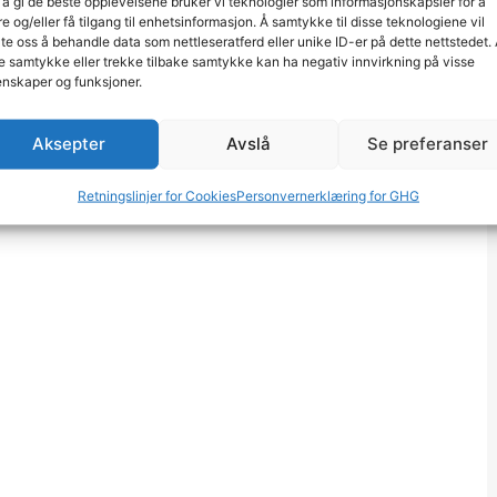
 å gi de beste opplevelsene bruker vi teknologier som informasjonskapsler for å
re og/eller få tilgang til enhetsinformasjon. Å samtykke til disse teknologiene vil
late oss å behandle data som nettleseratferd eller unike ID-er på dette nettstedet.
e samtykke eller trekke tilbake samtykke kan ha negativ innvirkning på visse
nskaper og funksjoner.
Aksepter
Avslå
Se preferanser
Retningslinjer for Cookies
Personvernerklæring for GHG