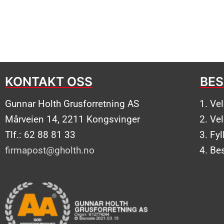
KONTAKT OSS
BES
Gunnar Holth Grusforretning AS
Ve
Mårveien 14, 2211 Kongsvinger
Ve
Tlf.: 62 88 81 33
Fyl
firmapost@gholth.no
Bes