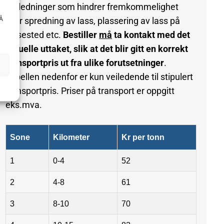
luftledninger som hindrer fremkommelighet
 Å
eller spredning av lass, plassering av lass på
lossested etc.
Bestiller
må
ta kontakt med det
aktuelle uttaket, slik at det blir gitt en korrekt
transportpris ut fra ulike forutsetninger
.
Tabellen nedenfor er kun veiledende til stipulert
transportpris. Priser på transport er oppgitt
eks.mva.
Sone
Kilometer
Kr per tonn
1
0-4
52
2
4-8
61
3
8-10
70