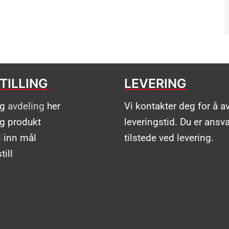
TILLING
LEVERING
lg
avdeling
her
Vi kontakter deg for å a
lg produkt
leveringstid. Du er ansva
l inn mål
tilstede ved levering.
till