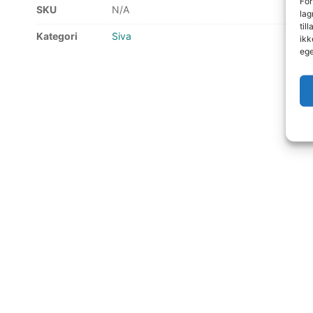
For
SKU
N/A
lag
til
Kategori
Siva
ikk
ege