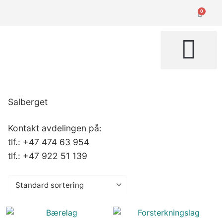
0
GHG Transport
Salberget
Kontakt avdelingen på:
tlf.:
+47 474 63 954
tlf.: +47 922 51 139